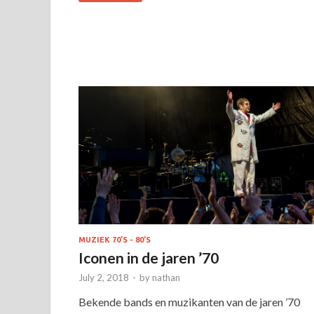
MUZIEK 70'S - 80'S
Iconen in de jaren ’70
July 2, 2018
-
by
nathan
Bekende bands en muzikanten van de jaren ’70