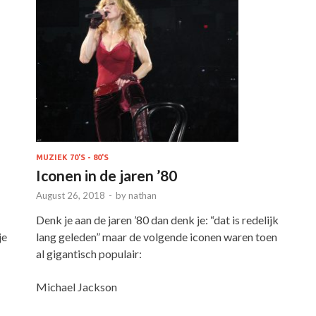
MUZIEK 70'S - 80'S
Iconen in de jaren ’80
August 26, 2018
-
by
nathan
Denk je aan de jaren ’80 dan denk je: “dat is redelijk
lang geleden” maar de volgende iconen waren toen
je
al gigantisch populair:
Michael Jackson