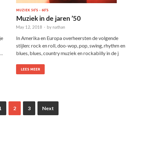
MUZIEK 50'S - 60'S
Muziek in de jaren ’50
May 12, 2018
-
by
nathan
je
In Amerika en Europa overheersten de volgende
stijlen: rock en roll, doo-wop, pop, swing, rhythm en
 …
blues, blues, country muziek en rockabilly in de j
LEES MEER
1
2
3
Next