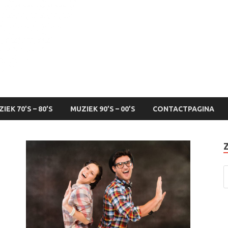
IEK 70’S – 80’S
MUZIEK 90’S – 00’S
CONTACTPAGINA