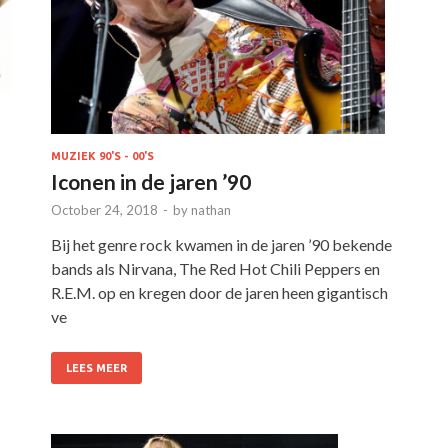
MUZIEK 90'S - 00'S
Iconen in de jaren ’90
October 24, 2018
-
by
nathan
Bij het genre rock kwamen in de jaren ’90 bekende
bands als Nirvana, The Red Hot Chili Peppers en
R.E.M. op en kregen door de jaren heen gigantisch
ve
LEES MEER