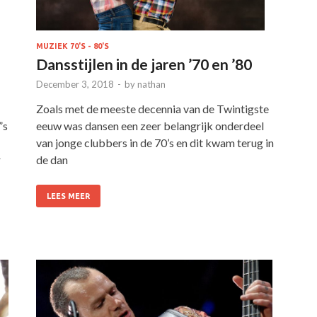
MUZIEK 70'S - 80'S
Dansstijlen in de jaren ’70 en ’80
December 3, 2018
-
by
nathan
Zoals met de meeste decennia van de Twintigste
”s
eeuw was dansen een zeer belangrijk onderdeel
van jonge clubbers in de 70’s en dit kwam terug in
r
de dan
LEES MEER