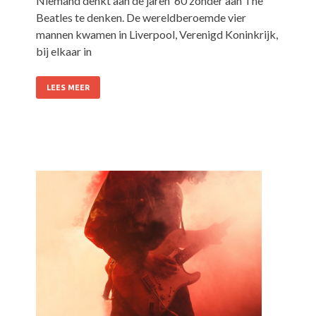
Niemand denkt aan de jaren ’60 zonder aan The
Beatles te denken. De wereldberoemde vier
mannen kwamen in Liverpool, Verenigd Koninkrijk,
bij elkaar in
LEES MEER